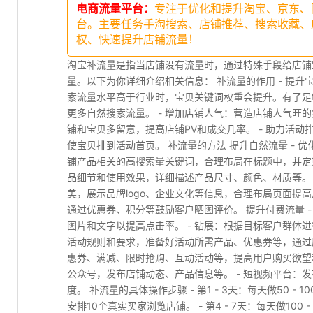
电商流量平台：
专注于优化和提升淘宝、京东、
台。主要任务手淘搜索、店铺推荐、搜索收藏、
权、快速提升店铺流量！
淘宝补流量是指当店铺没有流量时，通过特殊手段给店铺
量。以下为你详细介绍相关信息： 补流量的作用 - 提
索流量水平高于行业时，宝贝关键词权重会提升。有了足
更多自然搜索流量。 - 增加店铺人气：营造店铺人气旺
铺和宝贝多留意，提高店铺PV和成交几率。 - 助力活
使宝贝排到活动首页。 补流量的方法 提升自然流量 -
铺产品相关的高搜索量关键词，合理布局在标题中，并定期
品细节和使用效果，详细描述产品尺寸、颜色、材质等。 
美，展示品牌logo、企业文化等信息，合理布局页面提高
通过优惠券、积分等鼓励客户晒图评价。 提升付费流量 
图片和文字以提高点击率。 - 钻展：根据目标客户群体进
活动规则和要求，准备好活动所需产品、优惠券等，通过店
惠券、满减、限时抢购、互动活动等，提高用户购买欲望和
公众号，发布店铺动态、产品信息等。 - 短视频平台：
度。 补流量的具体操作步骤 - 第1 - 3天：每天做50 -
安排10个真实买家浏览店铺。 - 第4 - 7天：每天做10