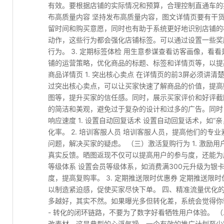
有效。要根据店铺的实际情况和预算，合理控制直通车的投
布高质量内容 坚持发布高质量内容，图文详情页要有干
留时间和购买意愿，同时也有助于系统更好地识别店铺的标
动作，这些行为都会强化店铺标签。可以通过设置一些奖
行为。 3. 定期标签体检 用生意参谋查看访客画像，
铺的运营策略，优化商品的标题、标签和详情页等，以提
商品详情页 1. 突出核心卖点 在详情页的前3屏必须讲清
过突出核心卖点，可以让买家快速了解商品的价值，提高购
图等，提升买家的信任感。同时，展示买家评价和好评截图
的简洁和美观，避免过于复杂的设计和过多的广告。同时
响应速度 1. 设置自动回复话术 设置自动回复话术，如
化率。 2. 培训客服人员 培训客服人员，提高他们的
问题，解决买家的疑虑。 （三）激活复购行为 1. 激励
真实反馈。晒图返现不仅可以提高用户的参与度，还能为店
等级体系 设置会员等级体系，如消费满300元升级为银
度，提高复购率。 3. 定期推送限时优惠券 定期推送
以制造紧迫感，促使买家尽快下单。 四、精准流量优化的
多越好，其实不然。如果曝光多但转化差，系统会觉得你骗
- 转化的闭环链路，不要为了数字好看牺牲用户体验。 
改素材，这是典型的心浮气躁。一个有效的推广计划至少