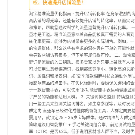
权、快速提升店铺流量！
淘宝精准流量优化指南 - 提升店铺转化率 在竞争激烈
高店铺的曝光率，还能有效提升店铺的转化率，从而实现
和策略，帮助您通过科学的流量运营提升店铺转化率。 
量才是王道。精准流量意味着商品能被真正需要的人看到
转化率更高，能够为店铺带来更多的实际销售。例如，一家
的宝妈群体，那么这些有需求的潜在客户下单的可能性就
会导致店铺访客很多，但下单率却低得可怜。 二、淘宝精准
键词是流量的入口钥匙。很多卖家以为只要上架就有人搜，
可以使用生意参谋选词，找到那些竞争小、转化高的长尾
词、属性词和场景词，如“夏季薄款棉麻衬衫女通勤休闲”。
接影响商品的点击率。在优化标题时，要确保关键词的合
于一款智能手表，可以使用“多功能智能手表运动健康监
了产品的功能和适用人群。 3. 关键词排名监测 持续
用一些工具来监测关键词排名，如生意参谋等，及时发现排
群定向 直通车已经进化成懂你的智能工具，人群定向要
婴用品，就锁定25 - 35岁宝妈群体。通过精准的人群定
策略建议用智能推广 + 手动关键词组合拳。前期测试跑
率（CTR）是否≥2%，低于说明素材或人群不准，及时优