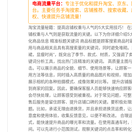
电商流量平台：
专注于优化和提升淘宝、京东、
台。主要任务手淘搜索、店铺推荐、搜索收藏、
权、快速提升店铺流量！
淘宝流量秘籍：提高店铺权重与人气的5大实用技巧！ 
铺权重与人气则是获取流量的关键。以下为你详细介绍5
化商品信息 精准标题关键词 商品标题是顾客搜索商品
用与商品相关且具有高搜索量的关键词，同时避免堆砌。
裙，显瘦时尚”，既突出了季节、款式、材质，又强调了
键词分析工具，找出热门且精准的关键词。 高质量主图
击。可以展示商品的全貌、细节、使用场景等，让顾客一
用方法等信息，同时插入高质量的商品图片和视频，增加
展示相机的各种拍摄模式、成像效果对比等。 提升店铺服
到商家的回复。因此，要确保客服人员能够快速响应顾客
会尽快处理，让顾客感受到被重视。对于常见问题，可整
售后服务是留住顾客、提升店铺口碑的关键。要积极处理
题。比如，承诺无理由退换货，并且承担退换货运费，让
意度和使用体验，收集反馈意见，以便不断改进。 合理运
式，能快速提升商品的曝光率和流量。在使用直通车时，
间。可以先进行小范围测试，观察关键词的点击率和转化