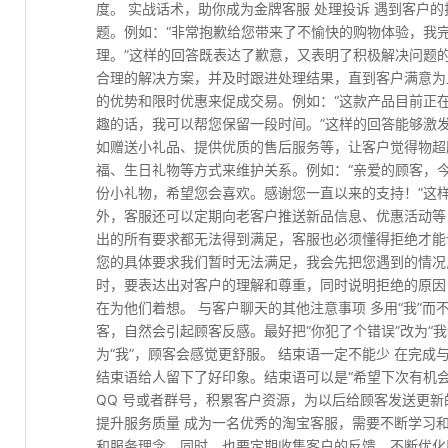
度。 实战话术，助你成为金牌客服 处理投诉 遇到客户
题。例如：“非常抱歉给您带来了不愉快的购物体验，我
理。”这样的回答既表达了歉意，又表明了积极解决问题
合理的解决方案，并及时跟进处理结果，直到客户满意为
的优势和限时优惠来促成交易。例如：“这款产品目前正
趣的话，我可以帮您保留一段时间。”这样的回答能够激
如赠送小礼品、提供优质的售后服务等，让客户觉得物超
福、生日礼物等方式来维护关系。例如：“亲爱的顾客，
份小礼物，希望您会喜欢。感谢您一直以来的支持！”这
外，客服还可以定期向老客户推送新品信息、优惠活动等
出的所有要求都无法得到满足，客服也必须懂得拒绝才能
您的具体要求我们暂时无法满足，我会先把您遇到的情况
时，要表达出对客户的理解和尊重，同时说明拒绝的原因
在为他们着想。 与客户聊天的其他注意事项 多用“我”而
客，自然会引起顾客反感。最好把“你犯了个错误”改为“我
为“我”，顾客会感觉更舒服。 结束语一定不能少 在完
结束语给人留下了好印象。结束语可以是“希望下次有机
QQ 号或者群号，积累客户资源，为以后给顾客发送更新
提升服务质量 成为一名优秀的淘宝客服，需要不断学习
和服务理念。同时，也要定期收集客户的反馈，不断优化