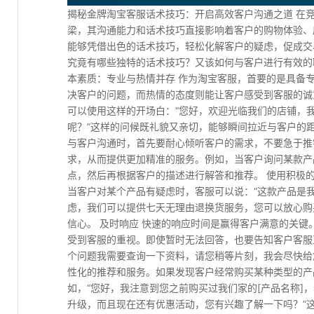
揭秘金牌淘宝客服话术技巧：开启高效客户沟通之道 在
梁，其沟通能力和话术技巧直接影响着客户的购物体验、
能够凭借出色的话术技巧，轻松化解客户的疑虑，促成交
究竟有哪些独特的话术技巧？又该如何与客户进行有效的
本素质：专业与热情并存 作为淘宝客服，首要的是具备
决客户的问题，而热情的态度则能让客户感受到客服的诚
可以使用这样的开场白：“您好，欢迎光临我们的店铺，我
呢？”这样的问候既礼貌又亲切，能够瞬间拉近与客户的距
与客户沟通时，首先要耐心倾听客户的需求，不要急于推
求，从而提供更加精准的服务。例如，当客户询问某款产
点，然后再根据客户的描述进行解答和推荐。 使用积极
当客户对某个产品有疑虑时，客服可以说：“这款产品是
虑，我们可以提供七天无理由退换货服务，您可以放心购
信心。 及时响应 快速的响应时间是赢得客户满意的关
受到客服的重视。即使暂时无法回答，也要告知客户客服
个问题我需要查询一下资料，请您稍等片刻，我会尽快给您
性化的推荐和服务。如果发现客户经常购买某种类型的产
如，“您好，我注意到您之前购买过我们家的[产品名称]
升级，而且现在还有优惠活动，您有兴趣了解一下吗？”