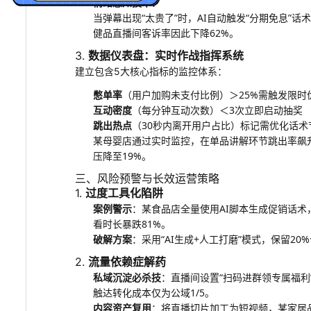
情绪感知技术
：
当弹幕出现“太贵了”时，AI自动触发“分期免息”
健品直播间客诉率因此下降62%。
数据仪表盘：实时作战指挥系统
3.
建立包含5大核心指标的监控体系：
憋单率
（用户加购未支付比例）＞25%需触发限时
互动密度
（每分钟互动次数）＜3次立即启动抽奖
跳出热点
（30秒内离开用户占比）标记需优化话术
某母婴店通过实时监控，在单品讲解环节跳出率飙升
压降至19%。
三、风险预警与长效运营策略
过度工具化陷阱
1.
案例警示
：某食品店全量使用AI脚本生成促销话术
看时长暴跌81%。
破解方案
：采用“AI生成+人工打磨”模式，保留2
流量依赖症解药
2.
私域沉淀必杀技
：直播间设置“扫码进群领专属福利
触达转化成本仅为公域1/5。
内容资产复用
：将直播切片加工为短视频，某家居品