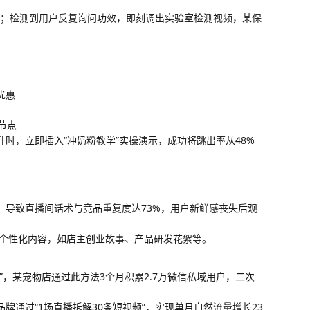
话术；检测到用户反复询问功效，即刻调出实验室检测视频，某保
优惠
节点
时，立即插入“冲奶粉教学”实操演示，成功将跳出率从48%
，导致直播间话术与竞品重复度达73%，用户新鲜感丧失后观
0%个性化内容，如店主创业故事、产品研发花絮等。
”，某宠物店通过此方法3个月积累2.7万微信私域用户，二次
牌通过“1场直播拆解30条短视频”，实现单月自然流量增长23