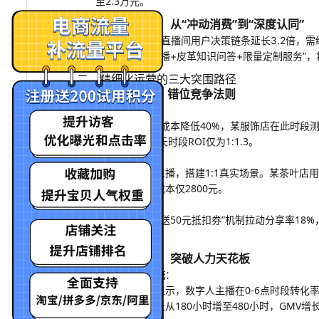
至2.3万元。
用户行为迭代：从“冲动消费”到“深度认同”
2.
数据显示，2025年直播间用户决策链条延长3.2倍，
“匠人工作室实景直播+皮革知识问答+限量定制服务”，将
二、精细化运营的三大突围路径
冷启动三板斧：错位竞争法则
1.
错峰开播策略
：
凌晨3-5点开播成本降低40%，某服饰店在此时段
1:5.6，同期白天时段ROI仅为1:1.3。
微场景革命
：
摒弃传统绿幕直播，搭建1:1真实场景。某茶叶店用“
钟，场景搭建成本仅2800元。
分销裂变设计
：
“观看满30分钟送50元抵扣券”机制拉动分享率1
分享。
虚拟主播应用：突破人力天花板
2.
数字人代播系统
：
美妆类目测试显示，数字人主播在0-6点时段转化率
式，月直播时长从180小时增至480小时，GMV增