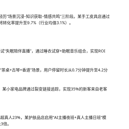
需经历“场景沉浸-知识获取-情感共鸣”三阶段。某手工皮具店通过
转化率提升至9.7%（行业均值3.1%）。
测试“失眠陪伴直播”，通过睡衣试穿+助眠音乐组合，实现ROI
茶桌+古琴+香道”场景，用户停留时长从0.7分钟提升至4.2分
8%，某小家电品牌通过裂变链接追踪，实现35%的新客来自老客
超真人23%，某护肤品店启用“AI主播夜班+真人主播日班”模
长3倍。