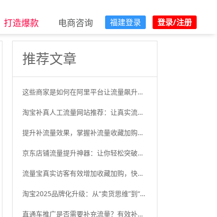
打造爆款
电商咨询
福建登录
登录/注册
推荐文章
这些商家是如何在阿里平台让流量飙升的？新手必读
淘宝补真人工流量网站推荐：让真实流量助力您的销量
提升补流量效果，掌握补流量收藏加购的有效策略
京东店铺流量提升神器：让你轻松突破流量瓶颈！利用京东平台活动
流量宝真实访客有效增加收藏加购，快速提升商品排名!
淘宝2025品牌化升级：从“卖货思维”到“价值观共鸣”
直通车推广是否需要补充流量？有效补流量的策略与方法大揭秘！