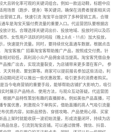
较大且转化率可观的关键词组合。例如一款运动鞋，标题中应
适用场景（跑步、健身）等关键词，确保在消费者搜索相关词
平台营销工具，快速引流 淘宝平台提供了多种营销工具，合理
 直通车是淘宝天猫付费流量的重要入口。代运营团队要根据店
投放计划。合理选择关键词出价、投放地域、投放时间以及匹
市、女性用户活跃的时间段（晚上8点 - 11点）加大投放，
示，快速提升流量。同时，要持续优化直通车数据，根据点击
。 淘宝客推广 招募淘宝客帮助推广产品，按照成交付费。针
金相对较低，高利润小众产品佣金适当提高。淘宝客凭借自身
产品推广出去，实现流量裂变，为店铺带来更多潜在客户。 参
18、天天特卖、聚划算等。商家可以提前报名参加这些活动，利
活动期间还可以推出一些优惠政策，吸引更多的消费者购买。
销是当今电商营销的重要手段，能够帮助店铺扩大影响力，吸引
主播实时展示产品特点、使用方法，与观众互动答疑。代运营团
，根据产品特性策划有趣的直播脚本。例如美妆产品直播，可
播专属优惠，刺激观众下单购买，借助直播的高人气吸引流量
期发布优质内容，如新品预告、穿搭攻略、产品使用心得、买家
新品上架时就能收获一波初始流量，形成流量闭环，持续为店
发布商品信息，引流到淘宝店铺。可以通过微博、微信、抖音、
等内容，吸引用户的关注和点击。同时，还可以与一些网红、