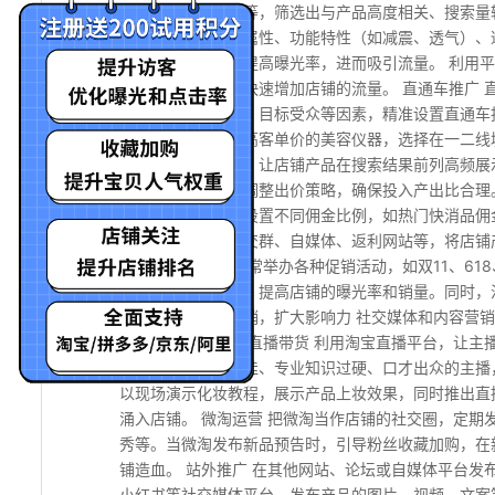
直通车关键词工具等，筛选出与产品高度相关、搜索量
包含品牌名、季节属性、功能特性（如减震、透气）、
条时能精准展现，提高曝光率，进而吸引流量。 利用
利用这些工具可以快速增加店铺的流量。 直通车推广
铺预算、产品利润、目标受众等因素，精准设置直通车
配方式。比如针对高客单价的美容仪器，选择在一二线城
精准定位潜在客户，让店铺产品在搜索结果前列高频展
率、转化率等指标调整出价策略，确保投入产出比合理
对不同品类产品，设置不同佣金比例，如热门快消品佣
的流量渠道，如社交群、自媒体、返利网站等，将店铺
加淘宝活动 淘宝经常举办各种促销活动，如双11、6
用活动的流量红利，提高店铺的曝光率和销量。同时，
社交媒体与内容营销，扩大影响力 社交媒体和内容营
更多的流量。 淘宝直播带货 利用淘宝直播平台，让
队要挑选形象气质佳、专业知识过硬、口才出众的主播
以现场演示化妆教程，展示产品上妆效果，同时推出直
涌入店铺。 微淘运营 把微淘当作店铺的社交圈，定
秀等。当微淘发布新品预告时，引导粉丝收藏加购，在
铺造血。 站外推广 在其他网站、论坛或自媒体平台
小红书等社交媒体平台，发布产品的图片、视频、文案