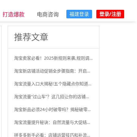
打造爆款
电商咨询
福建登录
登录/注册
推荐文章
淘宝卖家必看！2025新规则来袭,规则调整的背景与目的
淘宝新店铺活动促销全步骤指南：开启流量与销量增长之旅
淘宝流量入口大揭秘!五个隐藏点你知道吗?它能够为店铺带来更多
淘宝流量“过山车”？这几招让你的店铺流量稳如泰山！
淘宝新品必须24小时破零吗？揭秘破零真相与策略
淘宝流量提升秘诀：自然流量与大促结合的绝佳策略
拼多多新手必看：店铺运营技巧和补流量的正确打开方式