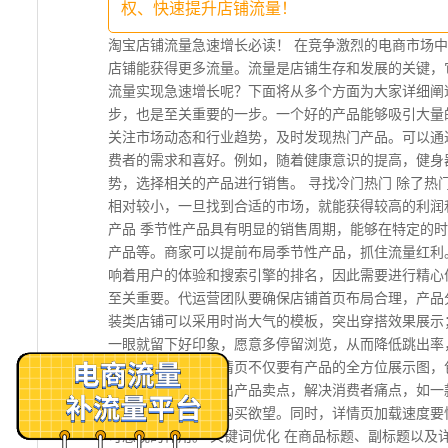
权、快速提升店铺流量！
淘宝店铺流量急速增长必读！ 在竞争激烈的电商市场
店铺能获得更多流量。流量是店铺生存和发展的关键，
流量实现急速增长呢？下面将从多个方面为大家详细阐
步，也是至关重要的一步。一个好的产品能够吸引大量
关注市场动态和行业趋势，及时发现热门产品。可以通
费者的需求和喜好。例如，随着健康意识的提高，健身
势，选择相关的产品进行销售。 寻找冷门热门 除了
相对较小，一旦找到合适的市场，就能获得较高的利润
产品 季节性产品具有明显的销售周期，能够在特定的
产品等。商家可以提前布局季节性产品，抓住流量红利
响着用户的体验和搜索引擎的排名，因此需要进行精心
至关重要。代运营团队要确保店铺首页布局合理，产品
装类店铺可以采用时尚大气的模板，突出穿搭效果展示
一眼就留下好印象，愿意多停留浏览，从而降低跳出率
易的关键环节。详情页不仅要有产品的全方位展示图，
力的文字介绍。突出产品卖点，解决消费者痛点，如一
用的场景图，激发购买欲望。同时，详情页加载速度要
可忽视的作用。 关键词优化 在商品标题、副标题以