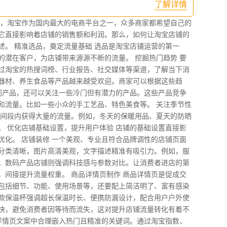
了解详情
中，淘宝作为国内最大的电商平台之一，众多商家都希望自己的
它直接影响着店铺的销售额和利润。那么，如何让淘宝店铺的
述。 精准选品，奠定流量基础 选品是淘宝店铺运营的第一
的潜在客户，为店铺带来源源不断的流量。 挖掘热门趋势 要
过淘宝的热搜词榜、行业报告、社交媒体等渠道，了解当下消
器材、养生食品等产品越来越受欢迎。商家可以根据这些趋
热门产品，还可以关注一些冷门但有潜力的产品。这些产品竞争
和流量。比如一些小众的手工艺品、特色美食等。 关注季节性
时间段内获得大量的流量。例如，冬天的保暖用品、夏天的防晒
。 优化店铺基础设置，提升用户体验 店铺的基础设置直接影
优化。 店铺装修 一个美观、专业且符合品牌调性的店铺页面
分类清晰，图片高清美观，文字描述精准有吸引力。例如，服
；数码产品店铺则强调科技感与参数对比。让消费者进店的第
，间接提升流量权重。 商品详情页制作 商品详情页是促成交
包括细节、功能、使用场景等，还要配上简洁明了、富有感染
款保温杯强调超长保温时长、便携防漏设计，配合用户户外使
快，避免消费者因等待而流失，这对提升店铺流量转化有着不
及详情页文案中合理嵌入热门且精准的关键词。通过淘宝指数、