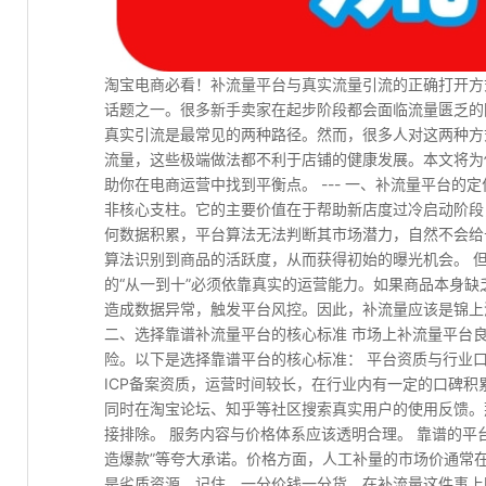
淘宝电商必看！补流量平台与真实流量引流的正确打开方
话题之一。很多新手卖家在起步阶段都会面临流量匮乏的
真实引流是最常见的两种路径。然而，很多人对这两种方
流量，这些极端做法都不利于店铺的健康发展。本文将为
助你在电商运营中找到平衡点。 --- 一、补流量平台的
非核心支柱。它的主要价值在于帮助新店度过冷启动阶段
何数据积累，平台算法无法判断其市场潜力，自然不会给
算法识别到商品的活跃度，从而获得初始的曝光机会。 但
的“从一到十”必须依靠真实的运营能力。如果商品本身
造成数据异常，触发平台风控。因此，补流量应该是锦上添
二、选择靠谱补流量平台的核心标准 市场上补流量平台
险。以下是选择靠谱平台的核心标准： 平台资质与行业
ICP备案资质，运营时间较长，在行业内有一定的口碑
同时在淘宝论坛、知乎等社区搜索真实用户的使用反馈。
接排除。 服务内容与价格体系应该透明合理。 靠谱的平
造爆款”等夸大承诺。价格方面，人工补量的市场价通常
是劣质资源。记住，一分价钱一分货，在补流量这件事上