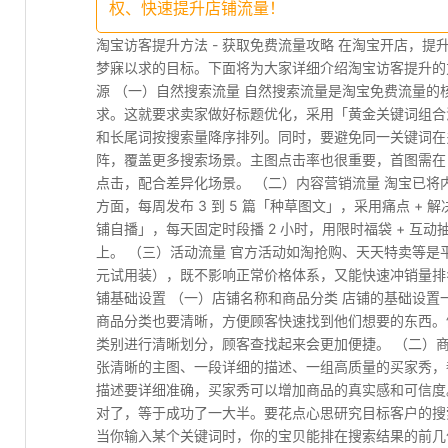
权、快速提升店铺流量！
淘宝访客提升方法 - 获取免费流量攻略 在淘宝开店，
梦寐以求的目标。下面将为大家详细介绍淘宝访客提升的
源 （一）自然搜索流量 自然搜索流量是淘宝免费流量的
求。这就要求卖家做好标题优化，采用「黄金关键词组合
和长尾词按搜索量降序排列。同时，要避免同一关键词在多
阵，覆盖更多搜索场景。主图点击率也很重要，首图需在 0
点击，配合差异化场景。 （二）内容营销流量 淘宝已将
方面，每周发布 3 到 5 篇「种草图文」，采用痛点 
铺自播」，每天固定时段播 2 小时，用限时福袋 + 互
上。 （三）活动流量 官方活动如淘抢购、天天特卖等是平
元试用装），既不影响正常价格体系，又能快速冲销量排
铺基础设置 （一）店铺名称和商品分类 店铺的基础设
商品分类也要清晰，方便顾客快速找到他们想要的东西。
类别进行清晰划分，顾客查找起来会更加便捷。 （二）
张清晰的主图、一段详细的描述、一组高质量的买家秀，
描述要详细准确，买家秀可以增加商品的真实感和可信度。
对了，等于成功了一大半。要花点心思研究目标客户的搜
当你输入某个关键词时，你的宝贝能排在搜索结果的前几