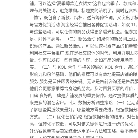
铺，可以选择“夏季薄款连衣裙女”这样包含季节、款式和
理布局关键词，避免堆砌。标题要简洁明了，同时包含核心
T 恤”，既包含了新款、纯棉、透气等修饰词，又突出了核心
与官方促销活动 淘宝经常会推出各种促销活动，如双 11
与这些活动，可以让你的商品获得更多曝光机会。但参加
足、好评率高等。 （二）新品活动 如果你的新品刚上
识你的产品。通过新品活动，可以快速积累产品的销量和
利用社交平台推广 现在是社交媒体的时代，利用好朋友
量。你可以发布一些有趣的内容，比如产品的使用场景、
买。 （二）与 KOL 合作 与相关领域的 KOL 合作，
影响力和粉丝基础，他们的推荐可以有效地提高店铺的曝
服务 服务是留住顾客的关键。无论是售前咨询还是售后
他们会更愿意推荐给身边的朋友。及时回复买家的评价，
口碑 良好的口碑是店铺发展的重要保障。通过提供优质
来更多的潜在客户。 七、数据分析调整策略 （一）定期
了解哪些渠道效果最好，哪些地方需要改进。根据数据分
方式。 （二）优化营销策略 根据数据分析的结果，对
高，但转化率较低，可以对该关键词进行进一步的优化，
升访客数量需要卖家综合运用多种方法和策略。要不断学
略，才能在激烈的市场竞争中取得成功。