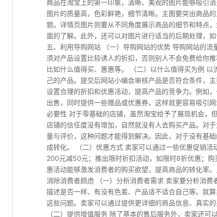
商品在淘宝上的第一印象，清晰、美观的图片能够吸引消
图片的质量高，色彩鲜艳，细节清晰。主图要突出商品的
貌。详情页图片则要从不同角度展示商品的细节和特点，
面的了解。此外，还可以对图片进行适当的后期处理，如
五、利用导购网站 （一）导购网站的优势 导购网站的
须对产品设置比较诱人的折扣，否则别人不会免费给你推
比如什么值得买、惠惠等。 （二）以什么值得买为例 
己的产品。提交后网站小编会审核产品是否符合条件，主
设置合理的折扣和优惠活动，提高产品的竞争力。例如，一
出售，同时提供一些赠品或优惠券，这样就更容易吸引网
必要性 对于零基础的店铺，虽然淘宝给予了展现机会，
店铺的信任度没有增加，自然就没有人去购买产品。对于
量与评价，这种问题才能得到解决。因此，对于没有基础
成转化。 （二）优惠方式 卖家可以通过一些优惠促销
200元减50元；推出限时折扣活动，如限时8折优惠；
惠活动能够激发消费者的购买欲望，提高商品的转化率。
消除消费者顾虑 （一）分析消费者需求 卖家要分析消
描述是否一样、有没有色差、产品适不适合自己等。就算
这些问题。卖家可以通过提供更详细的商品信息、真实的
（二）提供增值服务 除了基本的售后服务外，卖家还可