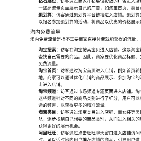
钻石展位
：访客通过商家在钻展位投放的广告进入店
一些高流量页面展示自己的广告，如淘宝首页、类目
聚划算
：访客通过聚划算平台链接进入店铺。聚划算
以报名参加聚划算的活动，将商品以优惠的价格展示
淘内免费流量
淘内免费流量是指不需要商家直接付费就能获得的流量，
淘宝搜索
：访客在淘宝搜索宝贝进入店铺。这是淘宝
查找自己需要的商品。因此，商家要优化商品标题、
免费流量。
淘宝首页
：访客通过淘宝首页进入店铺，例如首页轮
地，商家可以通过优化店铺的商品展示、参加淘宝的
击进入店铺。
淘宝频道
：访客通过市场频道专题页面进入店铺。淘
这些频道针对不同的商品类别进行了细分，用户可以
适的频道，以获得更多的精准流量。
淘宝类目
：访客通过淘宝类目进入店铺，而女装等类
航，逐步找到自己想要的商品类别，从而进入相关的
获得更好的展示机会。
阿里旺旺
：访客通过点击旺旺聊天窗口进入店铺访问
时，可以适时地向用户推荐店铺的商品，引导用户进