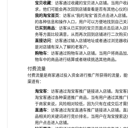
宝贝收藏
：访客通过收藏的宝贝进入店铺。当用户收
求，他们可能会再次回到店铺查看是否有其他心仪的
我的淘宝首页
：访客从“我的淘宝”首页点击进入店铺
的各种信息和操作入口，用户可以方便地找到自己关
已买到商品
：访客从已买到的宝贝页面点击后进入店
务等方面比较满意，从而再次回到店铺进行二次购买
直接访问
：访客通过输入店铺地址或者通过浏览器收
是对店铺有深入了解的老客户。
购物车
：访客通过购物车进入店铺。当用户将商品加
物车中的商品进行结算或者继续挑选其他商品。
付费流量
付费流量是商家通过投入资金进行推广所获得的流量，能
渠道有：
淘宝客
：访客通过淘宝客推广链接进入店铺。淘宝客
淘宝客通过各种渠道推广商品，当有用户通过其推广
于商家来说，风险相对较低，因为只有在成交后才需
直通车
：访客通过淘宝直通车推广链接进入店铺。直
品相关的关键词进行竞价排名，当用户在淘宝搜索这
用户点击进入店铺。