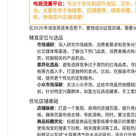
电商流量平台：
专注于优化和提升淘宝、京东、
台。主要任务手淘搜索、店铺推荐、搜索收藏、
权、快速提升店铺流量！
在2025年淘宝高竞争态势下，要想成功运营店铺，需要
精准定位与选品
市场调研
：深入研究市场趋势、消费者需求和竞争对
社交媒体等渠道，了解当下热门品类、消费者痛点和
势，挖掘相关的产品机会。
差异化选品
：避免选择竞争过于激烈的红海品类，寻
格等方面入手，打造独特的卖点。比如，在服装市场
域，提供更个性化的定制服务。
小众市场深耕
：关注小众市场，这些市场虽然规模相
如，针对特定兴趣群体，如复古玩具收藏者、手工爱
优化店铺基础
店铺装修
：打造一个美观、易用的店铺页面，提升用
格，确保页面布局合理、导航清晰。同时，要注意页
商品标题优化
：标题是商品在搜索结果中展示的重要
使用淘宝的搜索下拉框、相关搜索词等工具，获取热
标题可以写成“大容量透气防水运动背包，适合户外旅