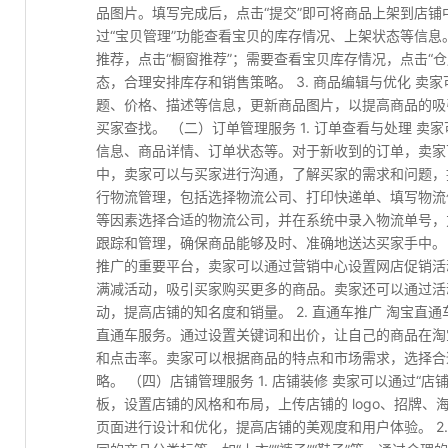
品图片。填写完成后，点击“提交”即可将商品上架到店铺中
过“宝贝管理”功能查看宝贝的库存情况、上架状态等信息
推荐，点击“橱窗推荐”；需要查看宝贝库存情况，点击“
态，合理安排库存和销售策略。 3. 商品编辑与优化 
题、价格、描述等信息，更新商品图片，以提高商品的吸
买家查找。 （二）订单管理服务 1. 订单查看与处理 
信息、商品详情、订单状态等。对于新收到的订单，卖家
中，卖家可以与买家进行沟通，了解买家的需求和问题，提
行物流管理，包括选择物流公司、打印快递单、填写物流
等因素选择合适的物流公司，并在系统中录入物流单号，
跟踪和管理，确保商品能够及时、准确地送达买家手中。 （
推广的重要平台，卖家可以通过营销中心设置网店促销活动，
满减活动，吸引买家购买更多的商品。卖家还可以通过活动
动，提高店铺的知名度和销量。 2. 直通车推广 淘宝
直通车服务。通过设置关键词和出价，让自己的商品在淘
和点击率。卖家可以根据商品的特点和市场需求，选择合
略。 （四）店铺管理服务 1. 店铺装修 卖家可以通过
板，设置店铺的风格和布局，上传店铺的 logo、招牌
页面进行设计和优化，提高店铺的美观度和用户体验。 2