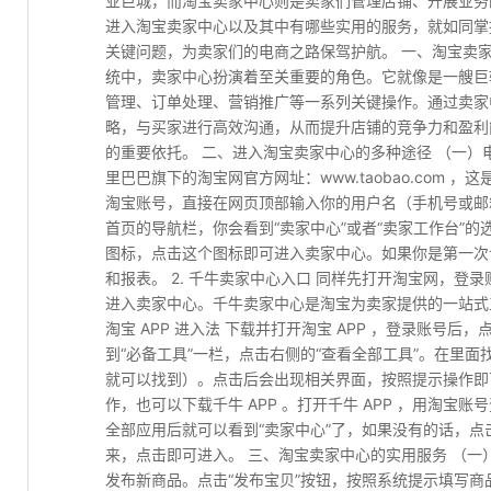
业巨城，而淘宝卖家中心则是卖家们管理店铺、开展业务
进入淘宝卖家中心以及其中有哪些实用的服务，就如同掌
关键问题，为卖家们的电商之路保驾护航。 一、淘宝卖
统中，卖家中心扮演着至关重要的角色。它就像是一艘巨
管理、订单处理、营销推广等一系列关键操作。通过卖家
略，与买家进行高效沟通，从而提升店铺的竞争力和盈利
的重要依托。 二、进入淘宝卖家中心的多种途径 （一）电
里巴巴旗下的淘宝网官方网址：www.taobao.com
淘宝账号，直接在网页顶部输入你的用户名（手机号或邮
首页的导航栏，你会看到“卖家中心”或者“卖家工作台”
图标，点击这个图标即可进入卖家中心。如果你是第一次
和报表。 2. 千牛卖家中心入口 同样先打开淘宝网，登
进入卖家中心。千牛卖家中心是淘宝为卖家提供的一站式工
淘宝 APP 进入法 下载并打开淘宝 APP ，登录账号后
到“必备工具”一栏，点击右侧的“查看全部工具”。在里面
就可以找到）。点击后会出现相关界面，按照提示操作即可进
作，也可以下载千牛 APP 。打开千牛 APP ，用淘宝
全部应用后就可以看到“卖家中心”了，如果没有的话，点
来，点击即可进入。 三、淘宝卖家中心的实用服务 （一）
发布新商品。点击“发布宝贝”按钮，按照系统提示填写