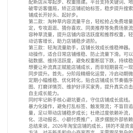
配新店从零起步、权重搭建。平台支持关键词、地
破零访客僵局，矫正店铺初始标签，稳步提升搜索
铺成长开好头、起好步。
第二款：淘种草内容流量平台，轻松抢占免费增量
定，专攻逛逛、猜你喜欢、同类推荐等免费场景流
容种草流量，提升店铺内容活跃度和推荐权重，轻
动访客增长，助力店铺稳步进阶。
第三款：轻淘流量助手，店铺长效成长维稳神器。
动操作，适合日常店铺维稳、防止流量下滑。可以
础数据、维持活跃度，避免权重断层下跌，持续稳
想要让补流真正赋能店铺成长，而非短期昙花一现
同步提升。首先，分阶段精细化运营，冷启动期微
定期小幅维稳、优化转化，贴合店铺成长节奏循序
图、打磨详情页、维护好评买家秀，提升真实点击
自主成长能力。
同时牢记新手核心避坑要点，守住店铺成长底线。
暴力化操作，避免打乱标签、触发限流；不盲目追
量，足以带动店铺稳步成长；杜绝过度依赖补流，
化、活动报名、小额付费推广，逐步摆脱外部依赖
总结来说，2026年淘宝店铺的成长，拼的不是
方法。对于新手和中小商家而言，无需跟风复杂的