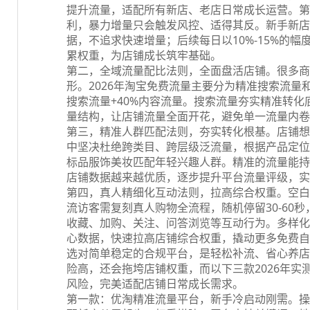
提升流量，适配所有新店、老店日常成长运营。第
利，暴力增量只会触发风控、适得其反。新手新店每
据，不追求快速增量；后续每日以10%-15%的
累权重，为店铺成长筑牢基础。
第二，全域流量配比法则，全面盘活店铺。很多商
形。2026年淘宝免费流量主要分为精准搜索流量
搜索流量+40%内容流量。搜索流量夯实精准转
量结构，让店铺流量全面开花，避免单一流量内卷
第三，精准人群匹配法则，夯实转化根基。店铺想
中坚决杜绝跨类目、跨层级泛流量，根据产品定位
标品服饰美妆匹配年轻兴趣人群。精准的流量能持
店铺数据越来越优质，逐步提升平台流量评级，实
第四，真人精细化互动法则，拉高综合权重。空白
流访客需复刻真人购物全流程，随机停留30-60
收藏、加购、关注、问答浏览等互动行为。多样化
心数据，快速拉高店铺综合权重，撬动更多免费自
选对简单稳定的合规平台，是轻松补流、省心养店
险高，还会拖垮店铺权重，而以下三款2026年
风险，完美适配店铺日常成长需求。
第一款：优淘精准流量平台，新手冷启动刚需。操