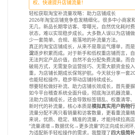
权、快速提升店铺流量！
轻松获取淘宝补流量攻略：助力店铺成长
2026年淘宝店铺竞争愈发精细化，很多中小商
无几，新品长期零访客、零曝光，自然优化耗时费
状态，难以实现稳步成长。大多数人误以为店铺做
少一套简单、合规、易落地的补流量方法。
真正的淘宝店铺成长，从来不是靠运气爆单，而是
淀
逐步积累而成。对于新手和低权重店铺而言，自
无法判定产品价值，自然不会分配免费流量。而合
破局方式，无需复杂运营技巧、无需大额资金投入
重，为店铺长期成长保驾护航。今天就分享一套2
也能轻松操作，稳步带动店铺持续成长。
想要轻松做好补流、助力店铺长效成长，首先要摒
如今平台稽查系统全面升级，彻底淘汰机器流量、
法助力店铺成长，还会导致标签错乱、权重清零、
新时代的补流量，核心本质是
模拟真实用户购物行
流量分配不再只看销量和访客数量，更看重流量精
来说，优质、稳定、精准的流量，才能持续拉高店
“流量递增→数据优化→更多流量”的正向成长闭
为适配新手轻松操作的需求，我整理了
四大极简补